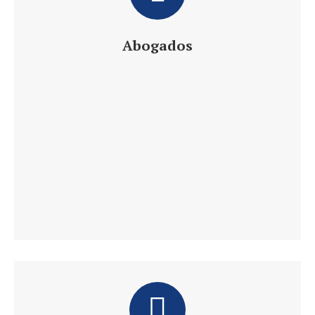
Abogados
Daniel´s Law Company SLP
Abogados