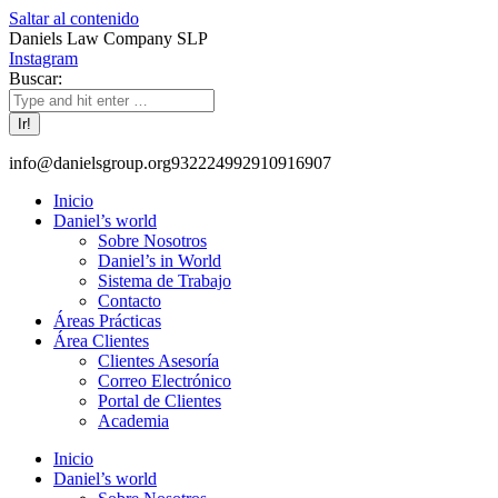
Saltar al contenido
Daniels Law Company SLP
Instagram
Buscar:
info@danielsgroup.org
932224992
910916907
Inicio
Daniel’s world
Sobre Nosotros
Daniel’s in World
Sistema de Trabajo
Contacto
Áreas Prácticas
Área Clientes
Clientes Asesoría
Correo Electrónico
Portal de Clientes
Academia
Inicio
Daniel’s world