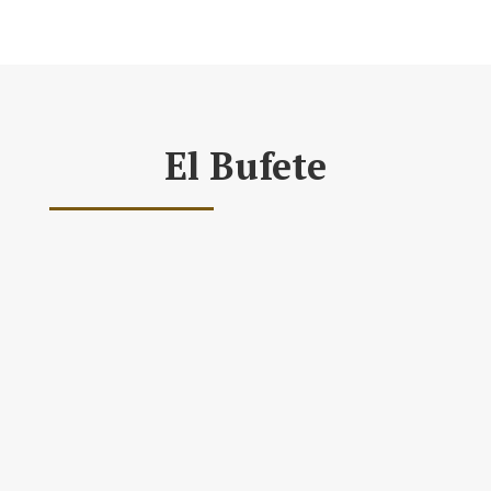
El Bufete
Daniel´s Law
Company SLP