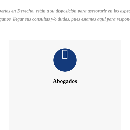
pertos en Derecho, están a su disposición
para
asesorarle en los aspec
anos llegar sus consultas y/o dudas, pues estamos aquí para respon
Abogados
Daniel´s Law Company SLP
Abogados