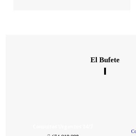
El Bufete
Daniel´s Law Company SLP
Consultas Urgentes 24/7
Co