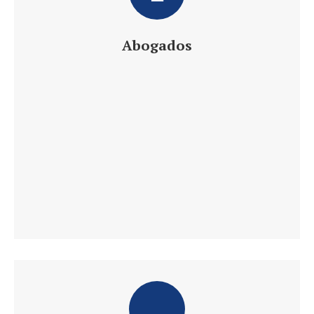
Abogados
Daniel´s Law Company SLP
Abogados