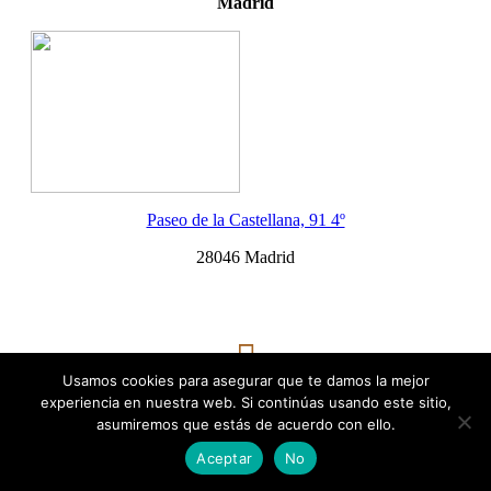
Madrid
Paseo de la Castellana, 91 4º
28046 Madrid
Usamos cookies para asegurar que te damos la mejor
experiencia en nuestra web. Si continúas usando este sitio,
Oficina
asumiremos que estás de acuerdo con ello.
Barcelona
Aceptar
No