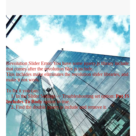
Revolution Slider Error: You have some jquery.js library include
that comes after the revolution files js include.
This includes make eliminates the revolution slider libraries, and
make it not work.
To fix it you can:
1. In the Slider Settings -> Troubleshooting set option:
Put JS
Includes To Body
option to true.
2. Find the double jquery.js include and remove it.