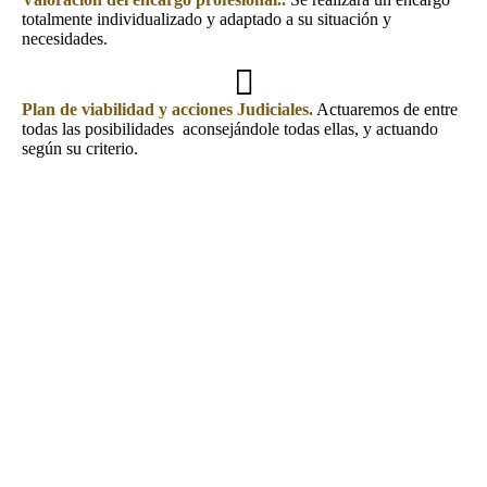
totalmente individualizado y adaptado a su situación y
necesidades.
Plan de viabilidad y acciones Judiciales.
Actuaremos de entre
todas las posibilidades aconsejándole todas ellas, y actuando
según su criterio.
1. Focalizar el Objetivo de nuestro Representado
2. Analizar las pruebas Documentales.
3. Contrastar Leyes y Jurisprudencia.