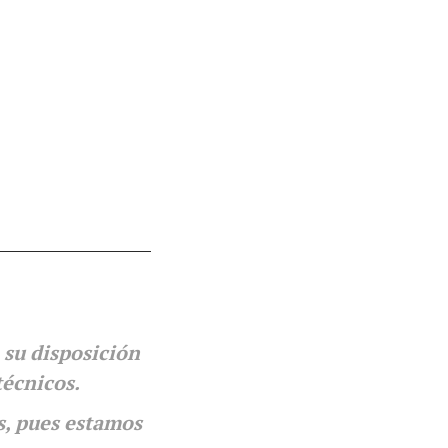
nfo@danielsgroup.org
932224992
910916907
tes
 su disposición
técnicos.
s, pues estamos