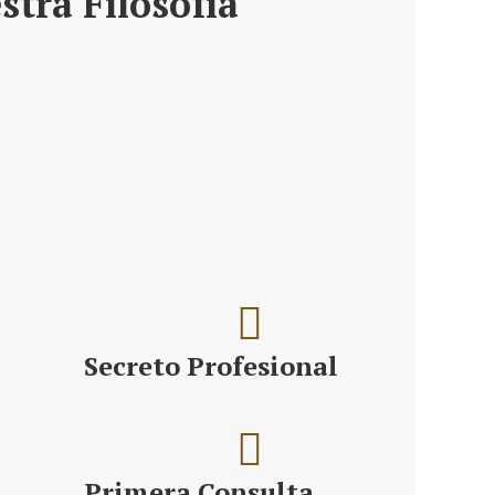
stra Filosofía
ro de un asesoramiento,
Secreto Profesional
Primera Consulta