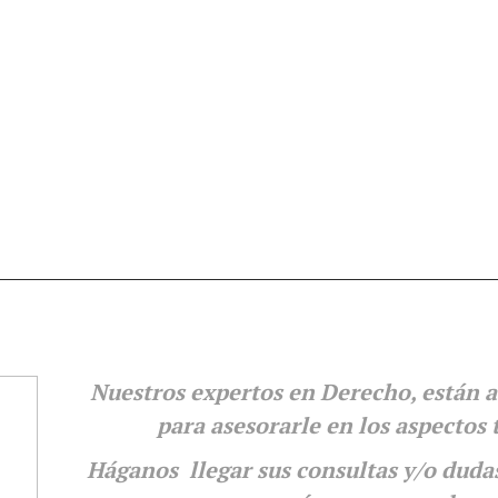
i
icio
Daniel’s world
Áreas Prácticas
Área Clien
Nuestros expertos en Derecho, están a
para
asesorarle en los aspectos 
Háganos llegar sus consultas y/o duda