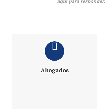
aquí para responder.
Abogados
Daniel´s Law Company SLP
Abogados