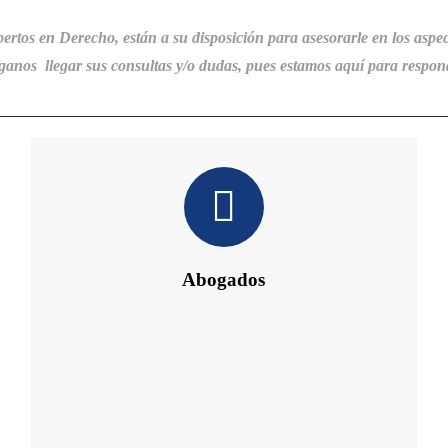
pertos en Derecho, están a su disposición
para
asesorarle en los aspec
anos llegar sus consultas y/o dudas, pues estamos aquí para respon
Abogados
Daniel´s Law Company SLP
Abogados