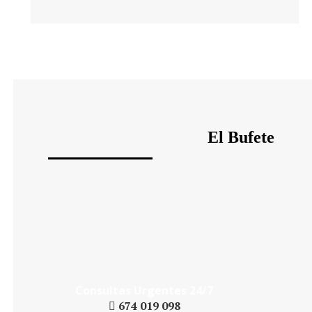
El Bufete
Daniel´s Law Company SLP
Consultas Urgentes 24/7
674 019 098