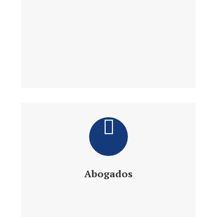
Abogados
Daniel´s Law Company SLP
Abogados