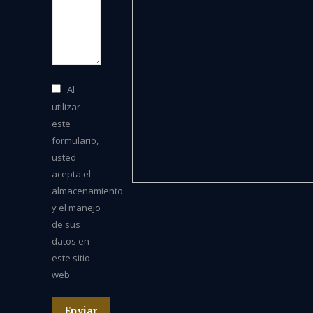
Al
utilizar
este
formulario,
usted
acepta el
almacenamiento
y el manejo
de sus
datos en
este sitio
web.
Enviar